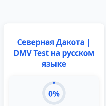
43
Северная Дакота |
DMV Test на русском
языке
0
%