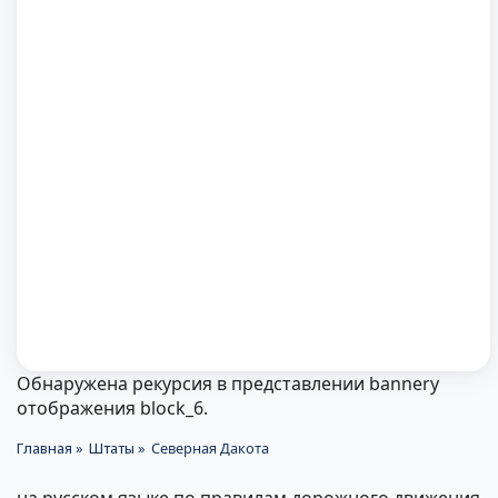
Обнаружена рекурсия в представлении bannery
Сообщение
отображения block_6.
об
Главная
Штаты
Северная Дакота
Строка
ошибке