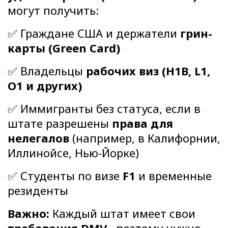
могут получить:
✅ Граждане США и держатели
грин-
карты (Green Card)
✅ Владельцы
рабочих виз (H1B, L1,
O1 и других)
✅ Иммигранты без статуса, если в
штате разрешены
права для
нелегалов
(например, в Калифорнии,
Иллинойсе, Нью-Йорке)
✅ Студенты по визе
F1
и временные
резиденты
Важно:
Каждый штат имеет свои
требования DMV
, поэтому нужно