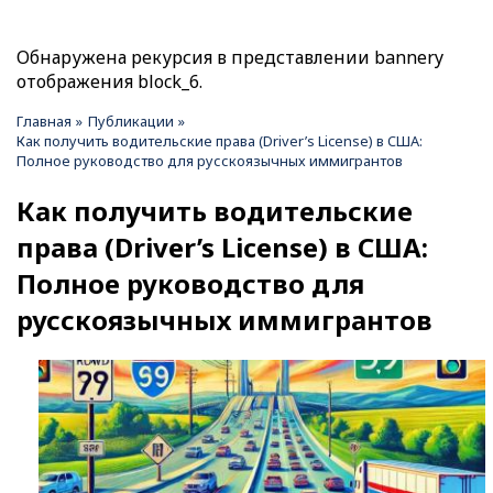
Обнаружена рекурсия в представлении bannery
Сообщение
отображения block_6.
об
Главная
Публикации
Как получить водительские права (Driver’s License) в США:
Строка
ошибке
Полное руководство для русскоязычных иммигрантов
навигации
Как получить водительские
права (Driver’s License) в США:
Полное руководство для
русскоязычных иммигрантов