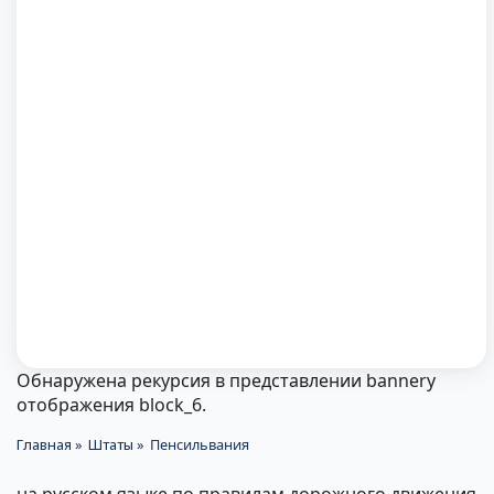
Обнаружена рекурсия в представлении bannery
Сообщение
отображения block_6.
об
Главная
Штаты
Пенсильвания
Строка
ошибке